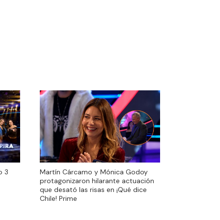
o 3
Martín Cárcamo y Mónica Godoy
o 3
Martín Cárcamo y Mónica Godoy
protagonizaron hilarante actuación
protagonizaron hilarante actuación
que desató las risas en ¡Qué dice
que desató las risas en ¡Qué dice
Chile! Prime
Chile! Prime