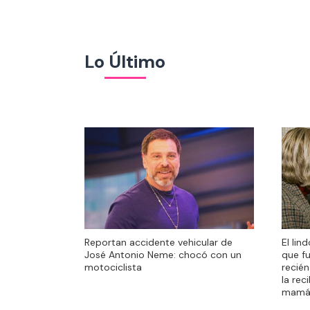
Lo Último
El lin
Reportan accidente vehicular de
El lin
que f
José Antonio Neme: chocó con un
que f
recién
motociclista
recién
la rec
la rec
mamá
mamá