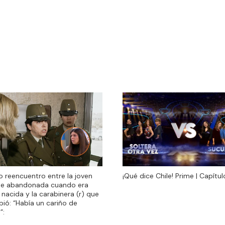
do reencuentro entre la joven
¡Qué dice Chile! Prime | Capítul
do reencuentro entre la joven
¡Qué dice Chile! Prime | Capítul
ue abandonada cuando era
ue abandonada cuando era
 nacida y la carabinera (r) que
 nacida y la carabinera (r) que
ibió: “Había un cariño de
ibió: “Había un cariño de
”:
”: