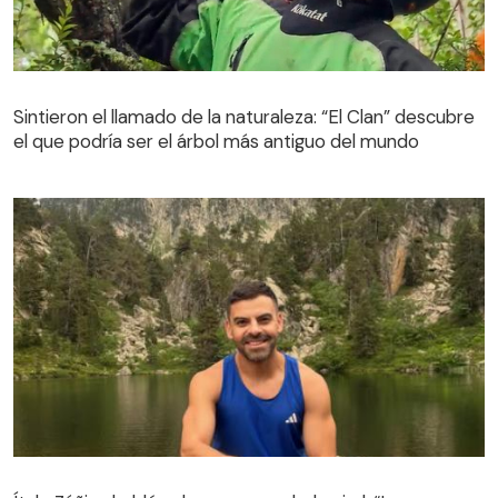
Sintieron el llamado de la naturaleza: “El Clan” descubre
el que podría ser el árbol más antiguo del mundo
Sintieron el llamado de la naturaleza: “El Clan” descubre
el que podría ser el árbol más antiguo del mundo