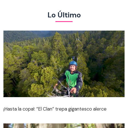
Lo Último
¡Hasta la copa!: “El Clan” trepa gigantesco alerce
¡Hasta la copa!: “El Clan” trepa gigantesco alerce