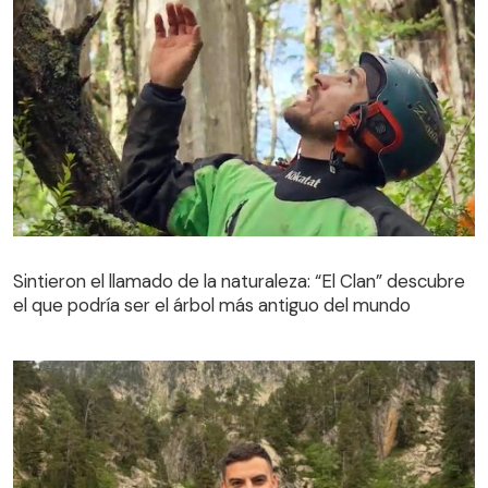
Sintieron el llamado de la naturaleza: “El Clan” descubre
el que podría ser el árbol más antiguo del mundo
Sintieron el llamado de la naturaleza: “El Clan” descubre
el que podría ser el árbol más antiguo del mundo