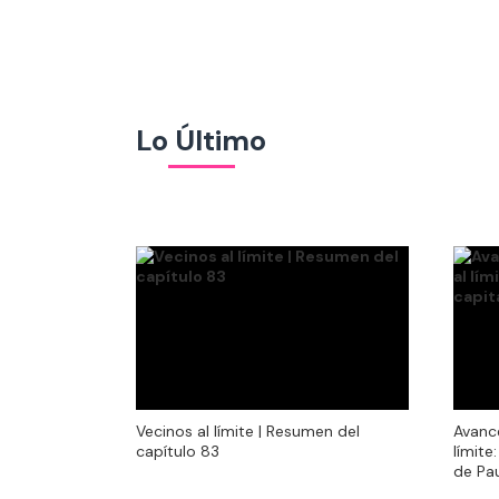
Lo Último
Vecinos al límite | Resumen del
Avanc
Vecinos al límite | Resumen del
Avanc
capítulo 83
límite
capítulo 83
límite
de Pa
de Pa