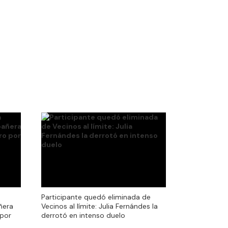
Participante quedó eliminada de
Participante quedó eliminada de
ñera
Vecinos al límite: Julia Fernándes la
ñera
Vecinos al límite: Julia Fernándes la
 por
derrotó en intenso duelo
 por
derrotó en intenso duelo