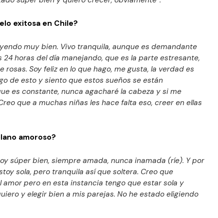
ltado súper bien y quiero crecer, obviamente”.
lo exitosa en Chile?
yendo muy bien. Vivo tranquila, aunque es demandante
24 horas del día manejando, que es la parte estresante,
 rosas. Soy feliz en lo que hago, me gusta, la verdad es
go de esto y siento que estos sueños se están
ue es constante, nunca agacharé la cabeza y si me
Creo que a muchas niñas les hace falta eso, creer en ellas
plano amoroso?
stoy súper bien, siempre amada, nunca inamada (ríe). Y por
stoy sola, pero tranquila así que soltera. Creo que
 amor pero en esta instancia tengo que estar sola y
uiero y elegir bien a mis parejas. No he estado eligiendo