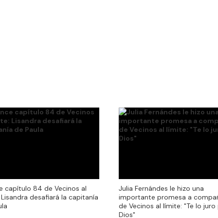
e capítulo 84 de Vecinos al
Julia Fernándes le hizo una
e capítulo 84 de Vecinos al
Julia Fernándes le hizo una
: Lisandra desafiará la capitanía
importante promesa a compa
: Lisandra desafiará la capitanía
importante promesa a compa
ula
de Vecinos al límite: "Te lo juro
ula
de Vecinos al límite: "Te lo juro
Dios"
Dios"