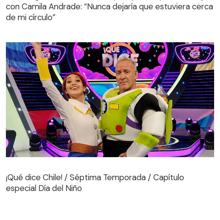
con Camila Andrade: “Nunca dejaría que estuviera cerca
de mi círculo”
¡Qué dice Chile! / Séptima Temporada / Capítulo
especial Día del Niño
¡Qué dice Chile! / Séptima Temporada / Capítulo
especial Día del Niño