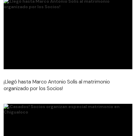
¡Llegó hasta Marco Antonio Solís al matrimonio
organizado por los Socios!
¡Llegó hasta Marco Antonio Solís al matrimonio
organizado por los Socios!