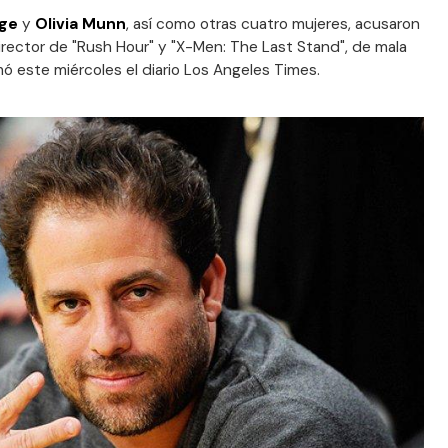
dge
y
Olivia Munn
, así como otras cuatro mujeres, acusaron
irector de "Rush Hour" y "X-Men: The Last Stand", de mala
ó este miércoles el diario Los Angeles Times.