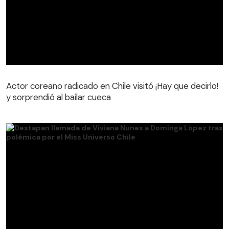
Actor coreano radicado en Chile visitó ¡Hay que decirlo!
y sorprendió al bailar cueca
Actor coreano radicado en Chile visitó ¡Hay que decirlo!
y sorprendió al bailar cueca