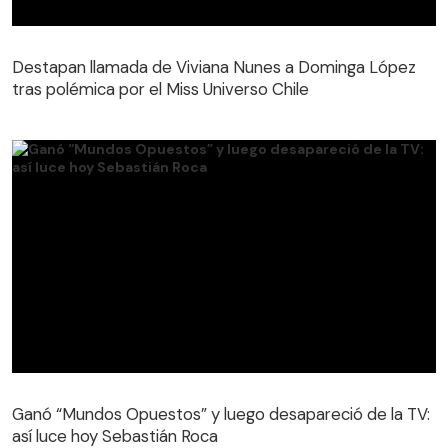
Destapan llamada de Viviana Nunes a Dominga López
tras polémica por el Miss Universo Chile
Destapan llamada de Viviana Nunes a Dominga López
tras polémica por el Miss Universo Chile
Ganó “Mundos Opuestos” y luego desapareció de la TV:
así luce hoy Sebastián Roca