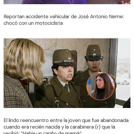
Reportan accidente vehicular de José Antonio Neme:
chocó con un motociclista
El lindo reencuentro entre la joven que fue abandonada
cuando era recién nacida y la carabinera (r) que la
El lindo reencuentro entre la joven que fue abandonada
recibió: “Había un cariño de mamá”:
cuando era recién nacida y la carabinera (r) que la
recibió: “Había un cariño de mamá”: