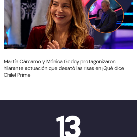
Martín Cárcamo y Mónica Godoy protagonizaron
hilarante actuación que desató las risas en ¡Qué dice
Martín Cárcamo y Mónica Godoy protagonizaron
Chile! Prime
hilarante actuación que desató las risas en ¡Qué dice
Chile! Prime