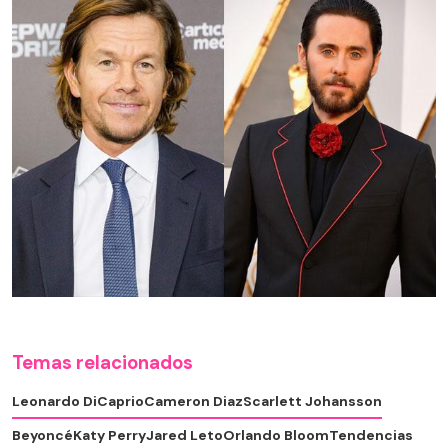
Temas relacionados
Leonardo DiCaprio
Cameron Diaz
Scarlett Johansson
Beyoncé
Katy Perry
Jared Leto
Orlando Bloom
Tendencias