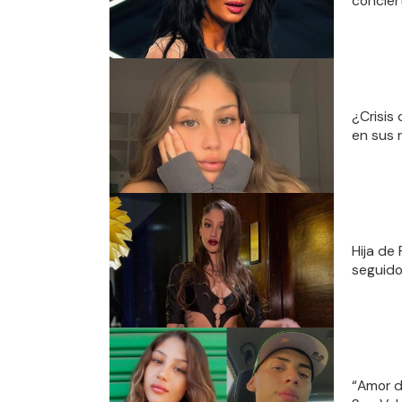
concier
¿Crisis 
en sus 
Hija de
seguido
“Amor d