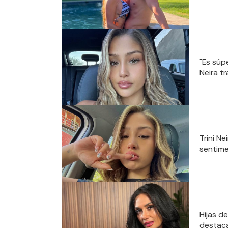
"Es súpe
Neira t
Trini Ne
sentim
Hijas d
destaca