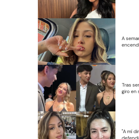
A semana
encendi
Tras se
giro en 
"A mí di
defendi