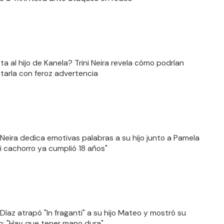
ta al hijo de Kanela? Trini Neira revela cómo podrían
tarla con feroz advertencia
Neira dedica emotivas palabras a su hijo junto a Pamela
Mi cachorro ya cumplió 18 años"
Díaz atrapó "In fraganti" a su hijo Mateo y mostró su
n: "Hay que tener mano dura"