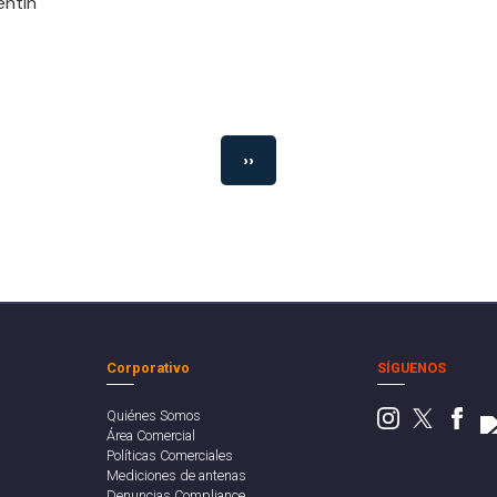
entín
››
Corporativo
SÍGUENOS
Quiénes Somos
Área Comercial
Políticas Comerciales
Mediciones de antenas
Denuncias Compliance