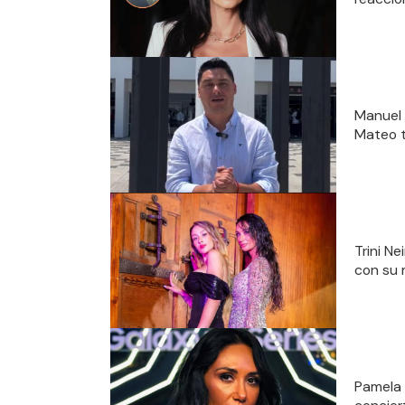
Manuel N
Mateo t
Trini Ne
con su 
Pamela 