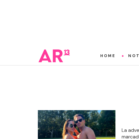
HOME
NOT
La adve
marcado