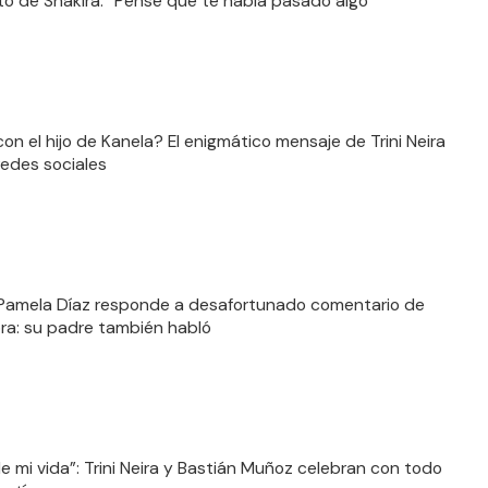
to de Shakira: “Pensé que te había pasado algo”
con el hijo de Kanela? El enigmático mensaje de Trini Neira
redes sociales
 Pamela Díaz responde a desafortunado comentario de
ra: su padre también habló
e mi vida”: Trini Neira y Bastián Muñoz celebran con todo