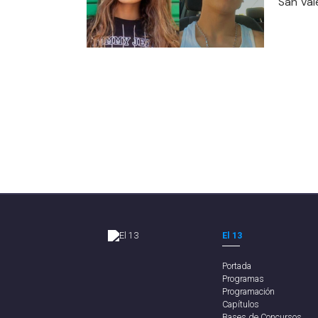
San Val
El 13
Portada
Programas
Programación
Capítulos
Bases de Concursos