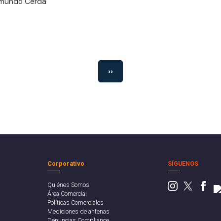
imundo Cerda
››
Corporativo
SÍGUENOS
Quiénes Somos
Área Comercial
Políticas Comerciales
Mediciones de antenas
Denuncias Compliance