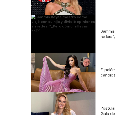
Sammis 
redes: "
El polé
candida
Postula
Gala de