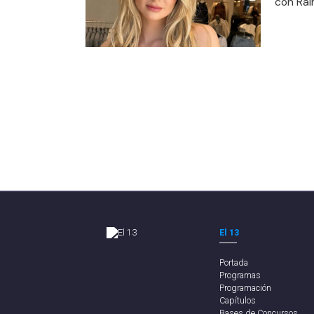
con Ra
El 13
Portada
Programas
Programación
Capítulos
Bases de Concursos