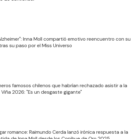
Alzheimer": Inna Moll compartió emotivo reencuentro con su
tras su paso por el Miss Universo
meros famosos chilenos que habrían rechazado asistir a la
 Viña 2026: "Es un desgaste gigante"
gar romance: Raimundo Cerda lanzó irónica respuesta a la
ida de Inna Moll desde los Copihue de Oro 2025