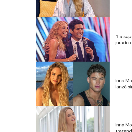
“La supe
jurado 
Inna Mo
lanzó si
Inna Mo
tratand