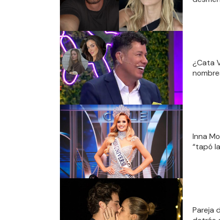
¿Cata V
nombres
Inna Mo
“tapó l
Pareja d