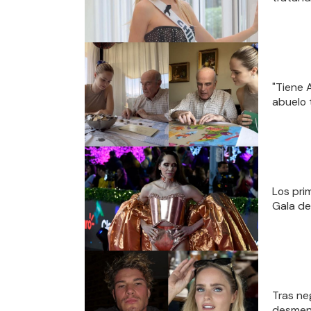
"Tiene 
abuelo 
Los pri
Gala de
Tras ne
desment