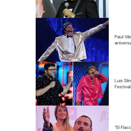
Paul Vá
aniversa
Luis Sli
Festiva
“El Flac