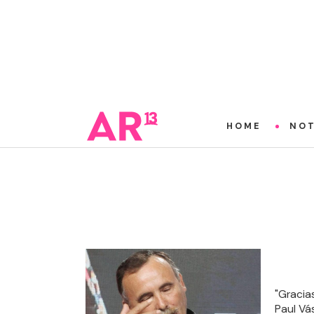
HOME
NOT
"Gracia
Paul Vá