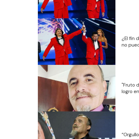
¿El fin
no pued
"Fruto 
logro en
“Orgull