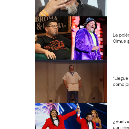
La polé
Olmué g
“Llegué
como pr
¿Vuelve
con ine