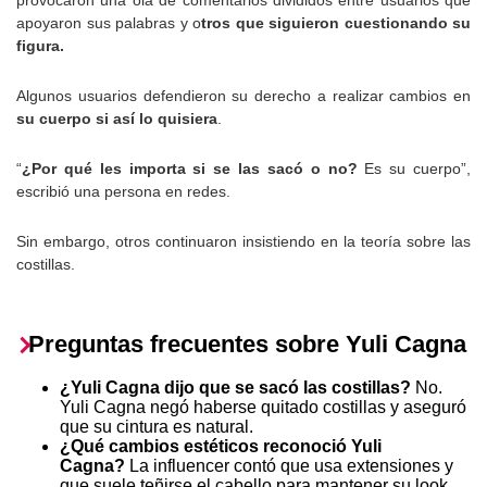
provocaron una ola de comentarios divididos entre usuarios que
apoyaron sus palabras y o
tros que siguieron cuestionando su
figura.
Algunos usuarios defendieron su derecho a realizar cambios en
su cuerpo si así lo quisiera
.
“
¿Por qué les importa si se las sacó o no?
Es su cuerpo”,
escribió una persona en redes.
Sin embargo, otros continuaron insistiendo en la teoría sobre las
costillas.
Preguntas frecuentes sobre Yuli Cagna
¿Yuli Cagna dijo que se sacó las costillas?
No.
Yuli Cagna negó haberse quitado costillas y aseguró
que su cintura es natural.
¿Qué cambios estéticos reconoció Yuli
Cagna?
La influencer contó que usa extensiones y
que suele teñirse el cabello para mantener su look