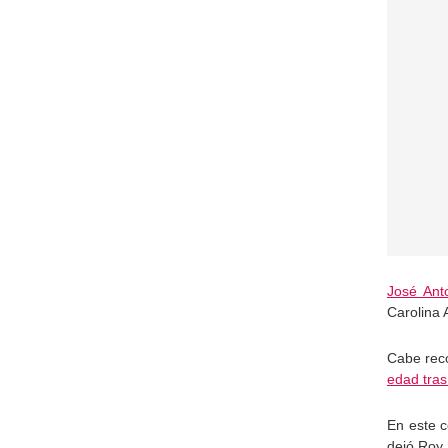
José Ant
Carolina 
Cabe rec
edad tras
En este 
dejó Roy 