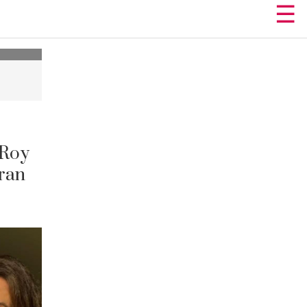
☰
 Roy
Eran