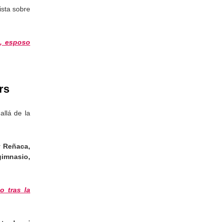
ista sobre
s, esposo
rs
llá de la
y Reñaca,
gimnasio,
o tras la