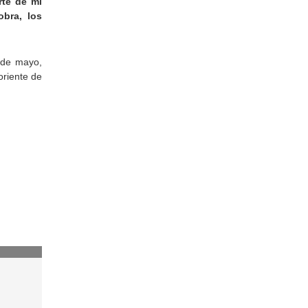
rte de mi
bra, los
 de mayo,
oriente de