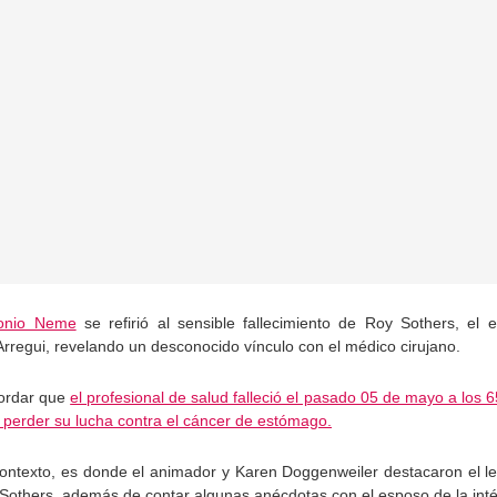
onio Neme
se refirió al sensible fallecimiento de Roy Sothers, el
Arregui, revelando un desconocido vínculo con el médico cirujano.
ordar que
el profesional de salud falleció el pasado 05 de mayo a los 
 perder su lucha contra el cáncer de estómago.
contexto, es donde el animador y Karen Doggenweiler destacaron el l
Sothers, además de contar algunas anécdotas con el esposo de la inté