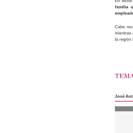
En dicha 
familia
emplead
Cabe rec
mientras 
la región
TEMA
José An