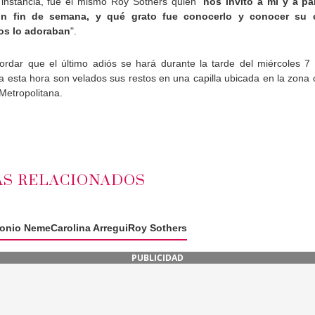
instancia, fue el mismo Roy Sothers quien "
nos invitó a mí y a pa
 un fin de semana, y qué grato fue conocerlo y conocer su o
os lo adoraban
".
ordar que el último adiós se hará durante la tarde del miércoles 7
a esta hora son velados sus restos en una capilla ubicada en la zona 
 Metropolitana.
S RELACIONADOS
tonio Neme
Carolina Arregui
Roy Sothers
PUBLICIDAD