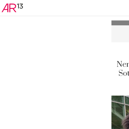
Nem
Sot