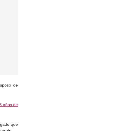
 esposo de
65 años de
egado que
rprete.