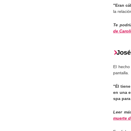
"Eran cá
la relaci
Te podrí
de Carol
José
El hecho
pantalla.
"Él tien
en una e
spa para
Leer má
muerte d