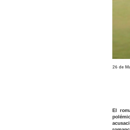
26 de Ma
El rom
polémi
acusac
romanc