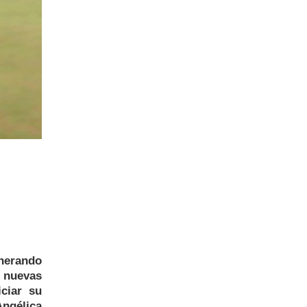
nerando
 nuevas
ciar su
ngélica