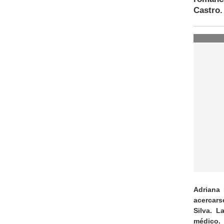
Castro.
Adriana 
acercars
Silva. L
médico.