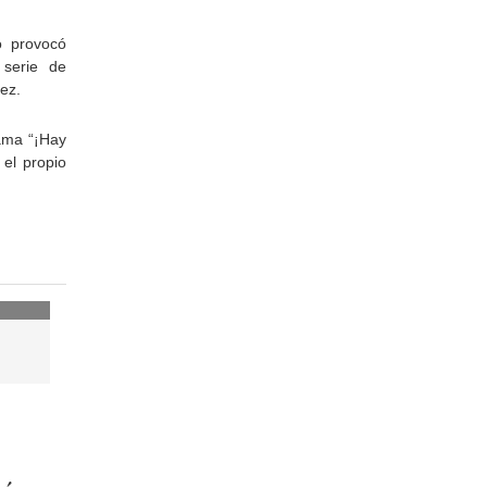
o provocó
 serie de
ez.
rama “¡Hay
 el propio