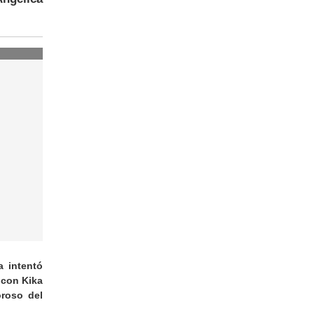
a intentó
 con Kika
oroso del