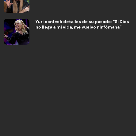
Yuri confesó detalles de su pasado: “Si Dios
no llega a mi vida, me vuelvo ninfómana”