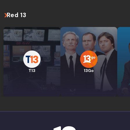
Red 13
T13
13Go