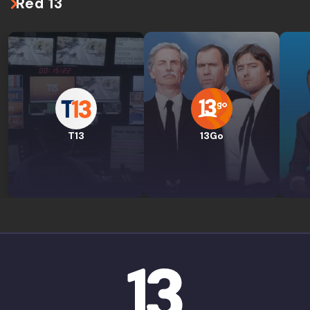
Red 13
T13
13Go