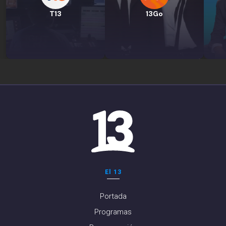
T13
13Go
El 13
Portada
Programas