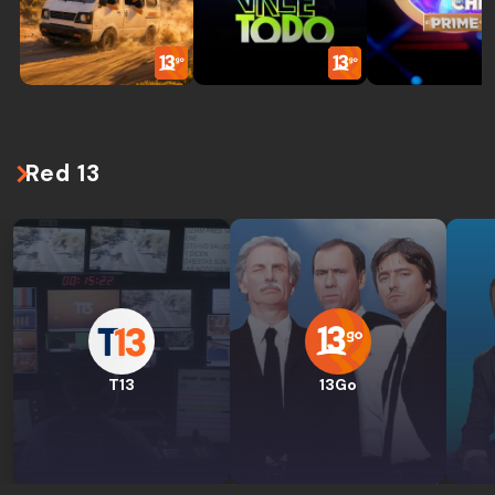
Red 13
T13
13Go