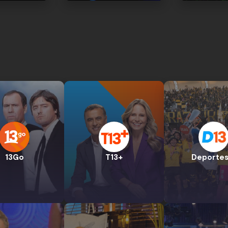
13Go
T13+
Deportes