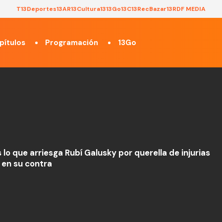
T13
Deportes13
AR13
Cultura13
13Go
13C
13Rec
Bazar13
RDF MEDIA
pítulos
Programación
13Go
 lo que arriesga Rubí Galusky por querella de injurias
 en su contra