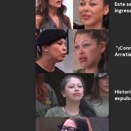
Este s
ingres
“¡Conm
Arrati
Histor
expuls