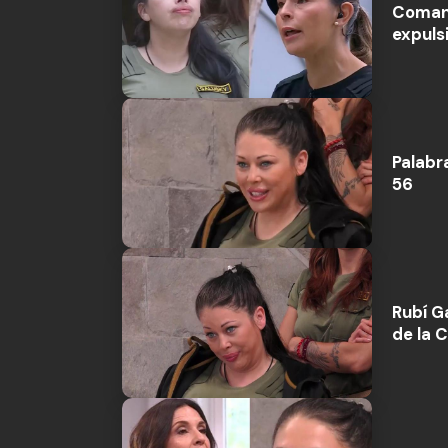
Comand
expuls
Palabr
56
Rubí G
de la 