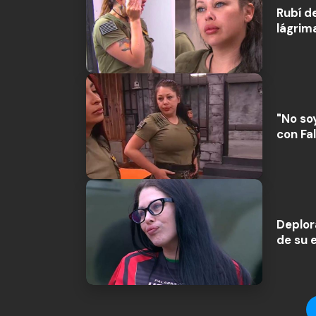
Rubí d
lágrim
"No so
con Fa
Deplora
de su 