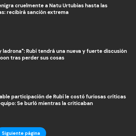
enigra cruelmente a Natu Urtubias hasta las
as: recibirá sanción extrema
y ladrona": Rubí tendrá una nueva y fuerte discusión
loon tras perder sus cosas
ble participación de Rubí le costó furiosas críticas
equipo: Se burló mientras la criticaban
Siguiente página