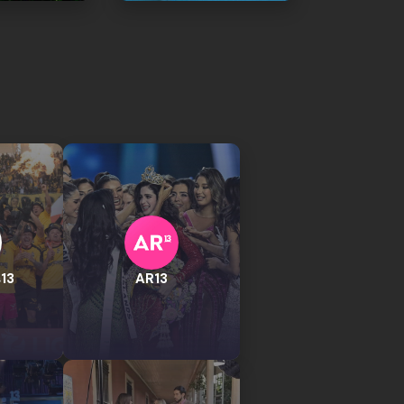
13
AR13