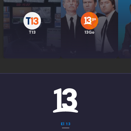
T13
13Go
El 13