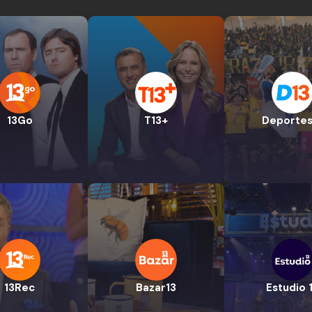
13Go
T13+
Deportes
13Rec
Bazar13
Estudio 