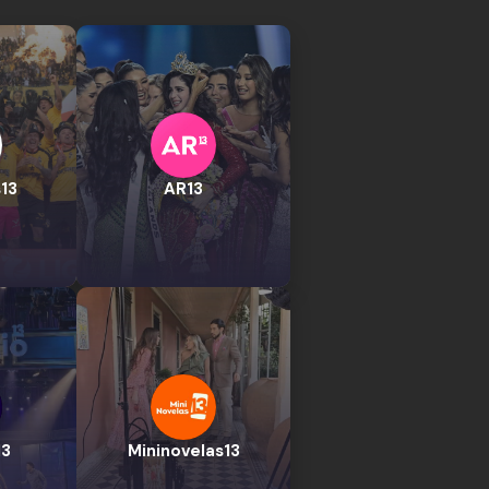
13
AR13
13
Mininovelas13