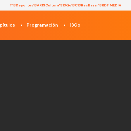
T13
Deportes13
AR13
Cultura13
13Go
13C
13Rec
Bazar13
RDF MEDIA
pítulos
Programación
13Go