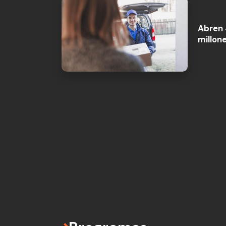
Abren 
millon