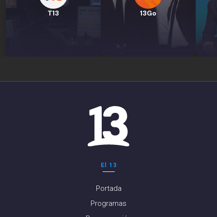
T13
13Go
El 13
Portada
Programas