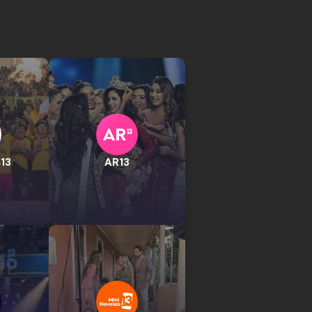
13
AR13