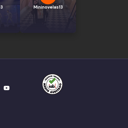
13
Mininovelas13