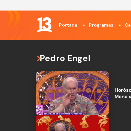
Portada
Programas
Ca
Pedro Engel
Horósc
Mono s