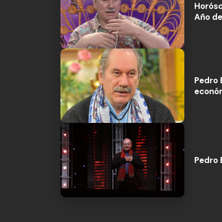
Horósc
Año de
Pedro 
económ
Pedro 