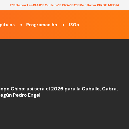
T13
Deportes13
AR13
Cultura13
13Go
13C
13Rec
Bazar13
RDF MEDIA
pítulos
Programación
13Go
opo Chino: así será el 2026 para la Caballo, Cabra,
egún Pedro Engel