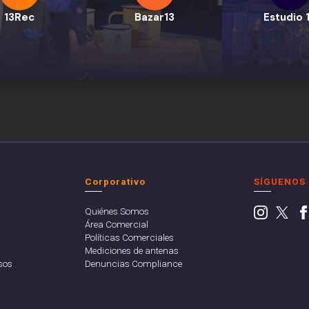
13Rec
Bazar13
Estudio 
Corporativo
SÍGUENOS
Quiénes Somos
Área Comercial
Políticas Comerciales
Mediciones de antenas
sos
Denuncias Compliance