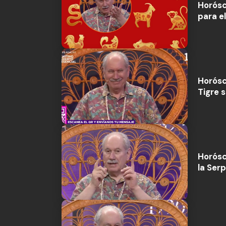
Horósc
para el
Horósc
Tigre 
Horósc
la Ser