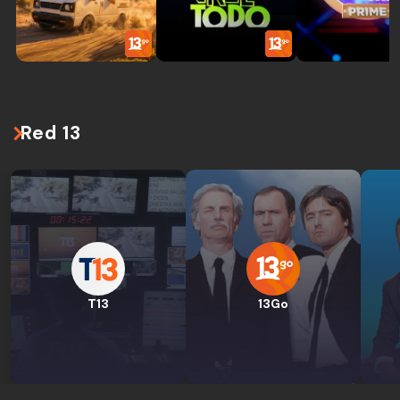
Red 13
T13
13Go