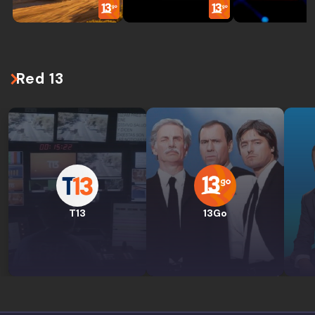
Red 13
T13
13Go