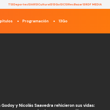
T13
Deportes13
AR13
Cultura13
13Go
13C
13Rec
Bazar13
RDF MEDIA
pítulos
Programación
13Go
 Godoy y Nicolás Saavedra rehicieron sus vidas: