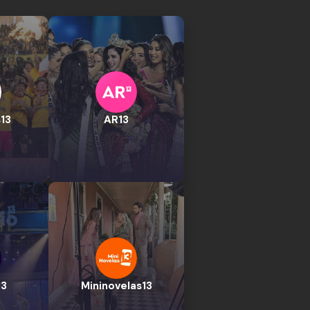
13
AR13
13
Mininovelas13