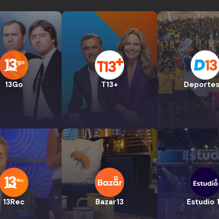
13Go
T13+
Deportes
13Rec
Bazar13
Estudio 