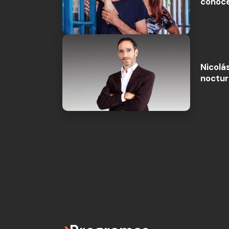
conoce
Nicolá
noctur