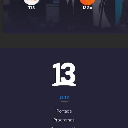
T13
13Go
El 13
Portada
Programas