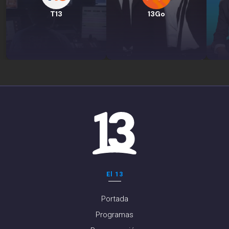
T13
13Go
El 13
Portada
Programas