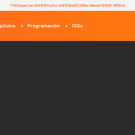
T13
Deportes13
AR13
Cultura13
13Go
13C
13Rec
Bazar13
RDF MEDIA
pítulos
Programación
13Go