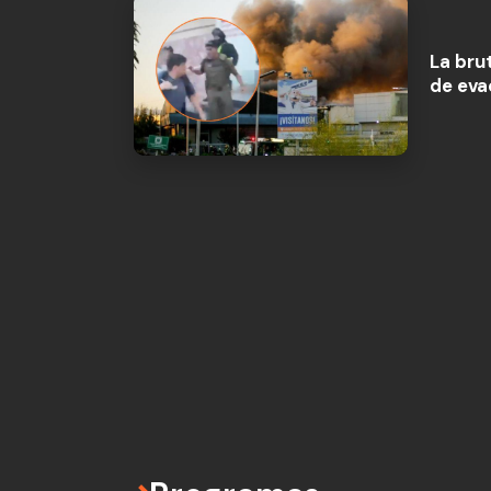
La bru
de eva