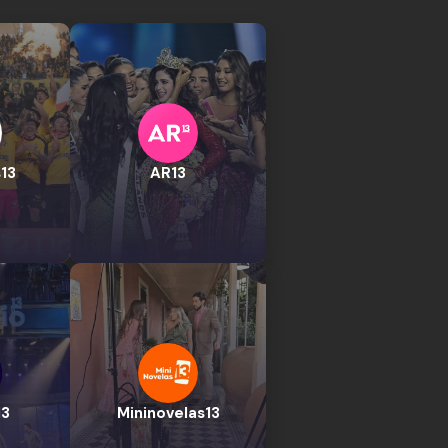
13
AR13
13
Mininovelas13