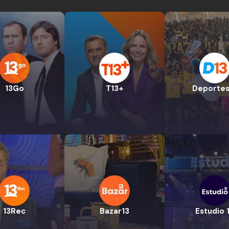
13Go
T13+
Deportes
13Rec
Bazar13
Estudio 