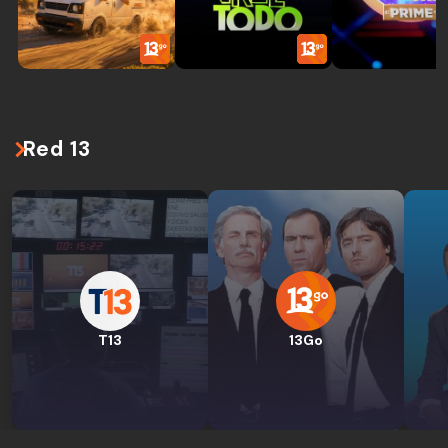
Red 13
T13
13Go