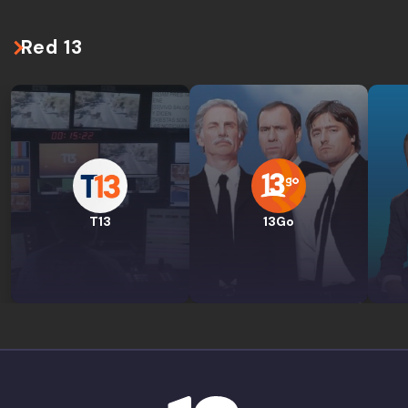
Red 13
T13
13Go