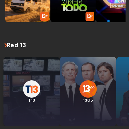
Red 13
T13
13Go