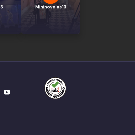
13
Mininovelas13