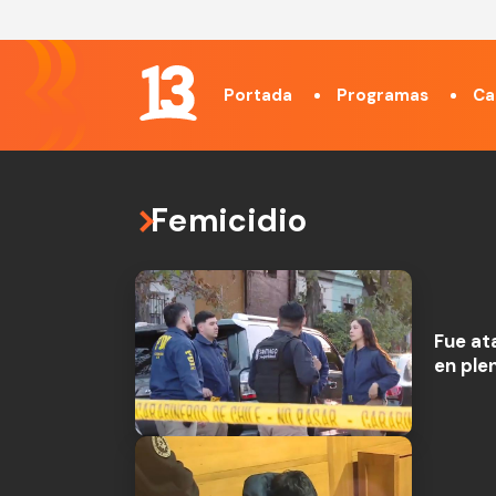
Portada
Programas
Ca
Femicidio
Fue at
en ple