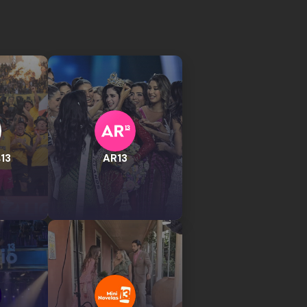
13
AR13