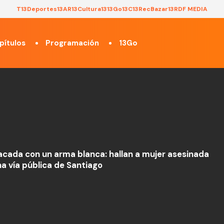
T13
Deportes13
AR13
Cultura13
13Go
13C
13Rec
Bazar13
RDF MEDIA
pítulos
Programación
13Go
acada con un arma blanca: hallan a mujer asesinada
na vía pública de Santiago