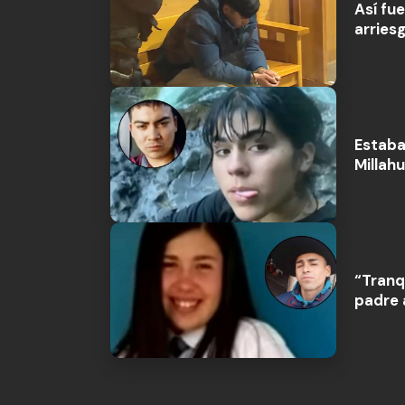
Así fue
arries
Estaba
Millah
“Tranq
padre 