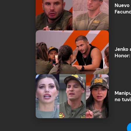
Nuevo 
Facund
Jenko 
Honor: 
Manipu
no tuv