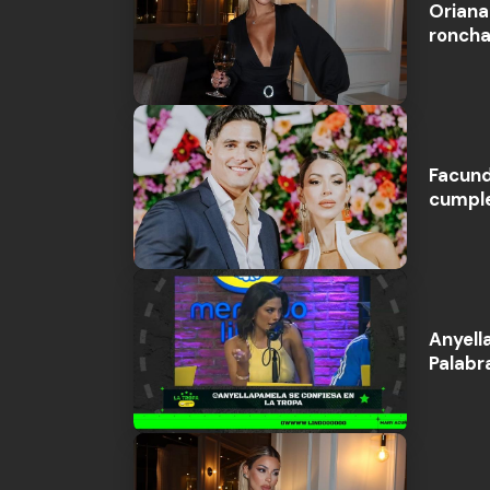
Oriana
roncha
Facund
cumple
Anyell
Palabr