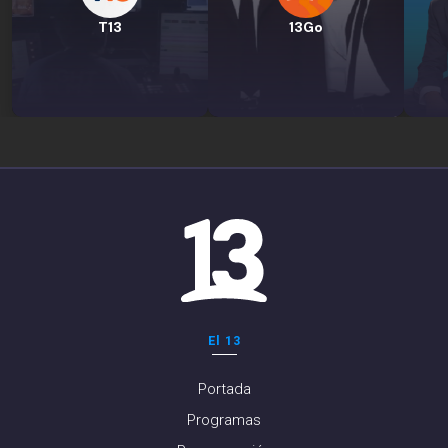
T13
13Go
El 13
Portada
Programas