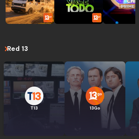
Red 13
T13
13Go