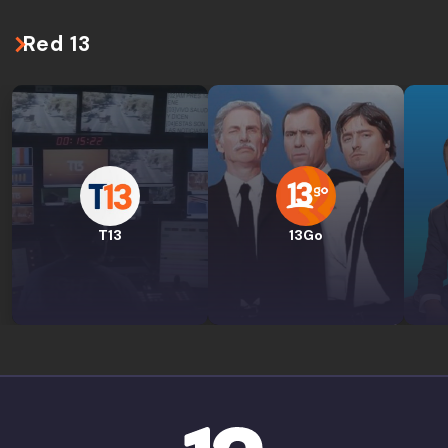
Red 13
T13
13Go