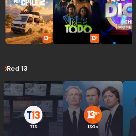
Red 13
T13
13Go