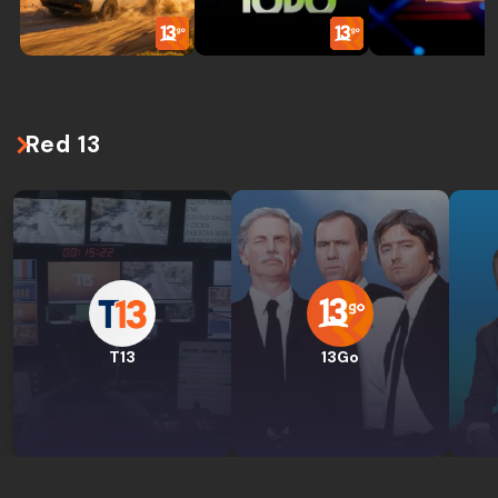
Red 13
T13
13Go