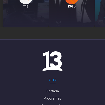
T13
13Go
El 13
Portada
Programas