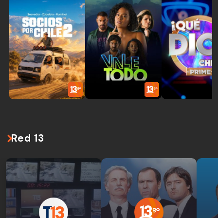
Red 13