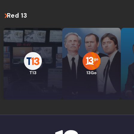
Red 13
T13
13Go