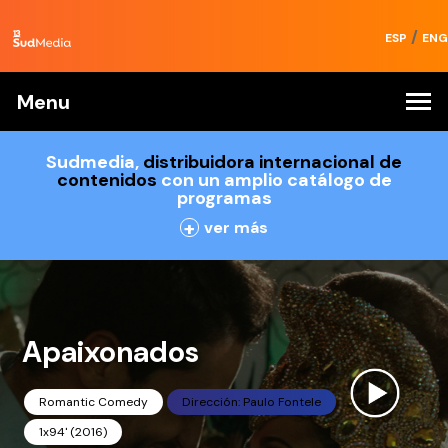
/
ESP
ENG
Menu
Sudmedia,
distribuidora internacional de
contenidos
con un amplio catálogo de
programas
+
ver más
Apaixonados
Romantic Comedy
Dirección: Paulo Fontele
1x94' (2016)