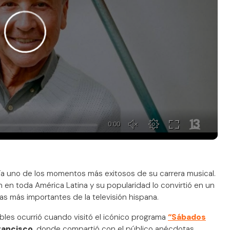
ía uno de los momentos más exitosos de su carrera musical.
en toda América Latina y su popularidad lo convirtió en un
mas más importantes de la televisión hispana.
les ocurrió cuando visitó el icónico programa
“Sábados
rancisco
, donde compartió con el público anécdotas,