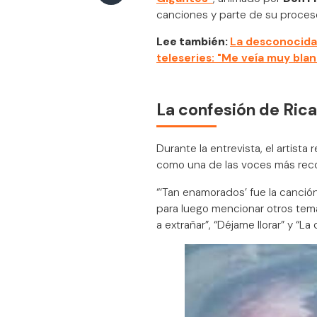
canciones y parte de su proceso
Lee también:
La desconocida 
teleseries: "Me veía muy bla
La confesión de Ric
Durante la entrevista, el artist
como una de las voces más recon
“‘Tan enamorados’ fue la canció
para luego mencionar otros tema
a extrañar”, “Déjame llorar” y “La 