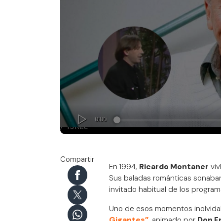
Compartir
En 1994,
Ricardo Montaner
viv
Sus baladas románticas sonaban 
invitado habitual de los progra
Uno de esos momentos inolvidab
Gigantes”
, animado por
Don F