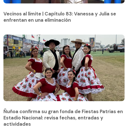
Vecinos al límite | Capítulo 83: Vanessa y Julia se
enfrentan en una eliminación
Vecinos al límite | Capítulo 83: Vanessa y Julia se
enfrentan en una eliminación
Ñuñoa confirma su gran fonda de Fiestas Patrias en
Estadio Nacional: revisa fechas, entradas y
actividades