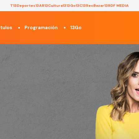
T13
Deportes13
AR13
Cultura13
13Go
13C
13Rec
Bazar13
RDF MEDIA
tulos
Programación
13Go