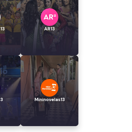
13
AR13
13
Mininovelas13