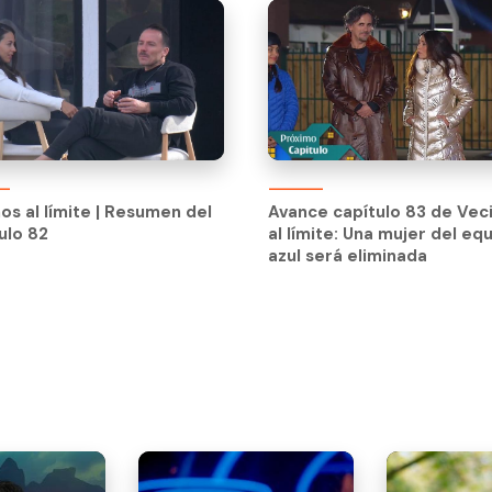
os al límite | Resumen del
Avance capítulo 83 de Vec
ulo 82
al límite: Una mujer del eq
os al límite | Resumen del
Avance capítulo 83 de Vec
azul será eliminada
ulo 82
al límite: Una mujer del eq
azul será eliminada