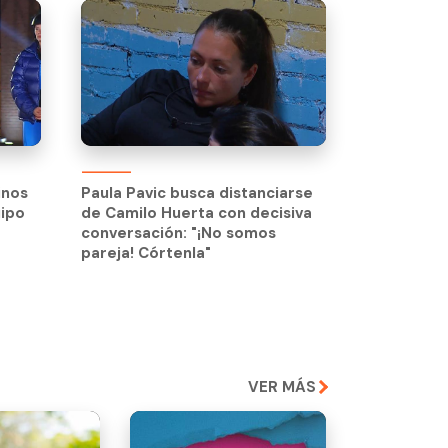
inos
Paula Pavic busca distanciarse
uipo
de Camilo Huerta con decisiva
inos
Paula Pavic busca distanciarse
conversación: "¡No somos
uipo
de Camilo Huerta con decisiva
pareja! Córtenla"
conversación: "¡No somos
pareja! Córtenla"
VER MÁS