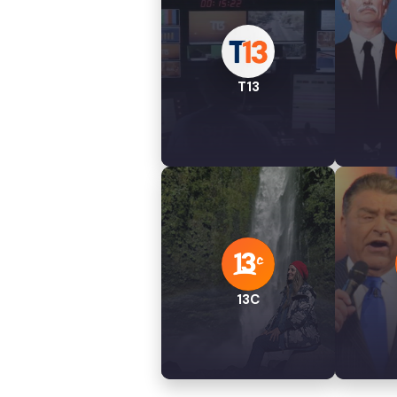
T13
13C