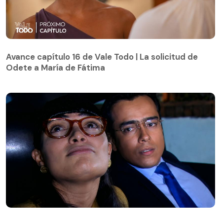
Avance capítulo 16 de Vale Todo | La solicitud de
Odete a María de Fátima
Avance capítulo 16 de Vale Todo | La solicitud de
Odete a María de Fátima
Yo soy Betty, la fea | Capítulo 63 | Armando sigue