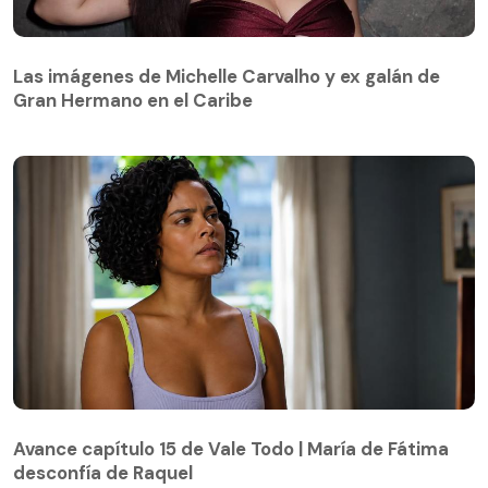
Las imágenes de Michelle Carvalho y ex galán de
Gran Hermano en el Caribe
Avance capítulo 15 de Vale Todo | María de Fátima
desconfía de Raquel
Avance capítulo 15 de Vale Todo | María de Fátima
desconfía de Raquel