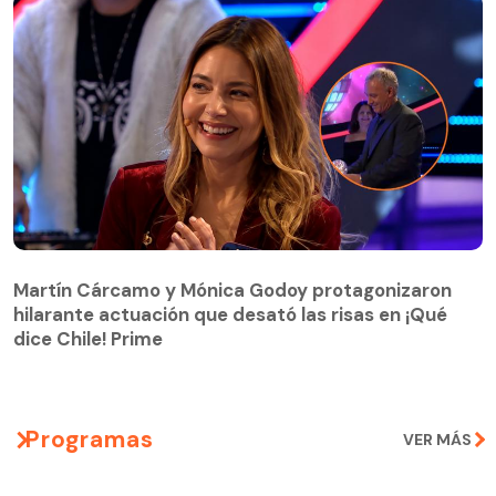
Martín Cárcamo y Mónica Godoy protagonizaron
hilarante actuación que desató las risas en ¡Qué
Martín Cárcamo y Mónica Godoy protagonizaron
dice Chile! Prime
hilarante actuación que desató las risas en ¡Qué
dice Chile! Prime
Programas
VER MÁS