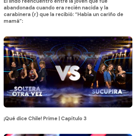
abandonada cuando era recién nacida y la
El lindo reencuentro entre la joven que fue
carabinera (r) que la recibió: “Había un cariño de
abandonada cuando era recién nacida y la
mamá”:
carabinera (r) que la recibió: “Había un cariño de
mamá”:
¡Qué dice Chile! Prime | Capítulo 3
¡Qué dice Chile! Prime | Capítulo 3